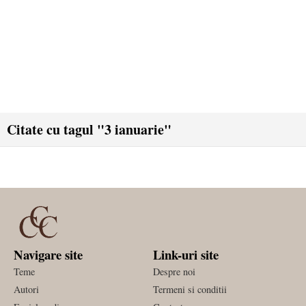
Citate cu tagul "3 ianuarie"
Navigare site
Link-uri site
Teme
Despre noi
Autori
Termeni si conditii