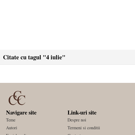
Citate cu tagul "4 iulie"
Navigare site
Link-uri site
Teme
Despre noi
Autori
Termeni si conditii