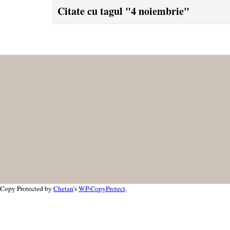
Citate cu tagul "4 noiembrie"
Copy Protected by
Chetan
's
WP-CopyProtect
.