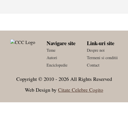
Navigare site
Link-uri site
Teme
Despre noi
Autori
Termeni si conditii
Enciclopedie
Contact
Copyright © 2010 - 2026 All Rights Reserved
Web Design by
Citate Celebre Cogito