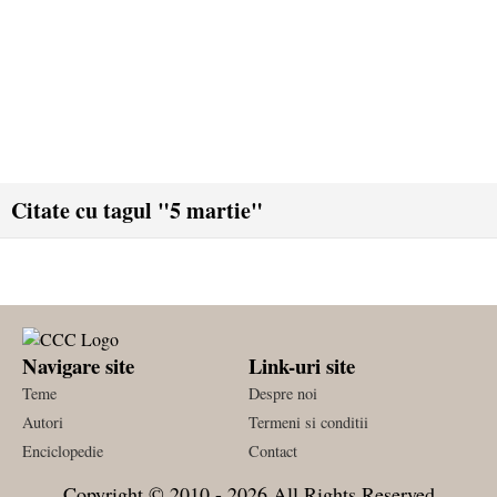
Citate cu tagul "5 martie"
Navigare site
Link-uri site
Teme
Despre noi
Autori
Termeni si conditii
Enciclopedie
Contact
Copyright © 2010 - 2026 All Rights Reserved