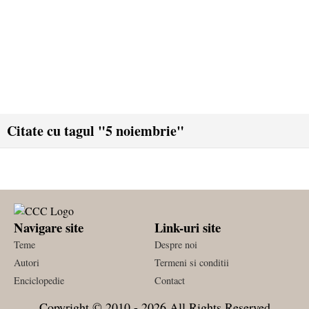
Citate cu tagul "5 noiembrie"
Navigare site
Link-uri site
Teme
Despre noi
Autori
Termeni si conditii
Enciclopedie
Contact
Copyright © 2010 - 2026 All Rights Reserved