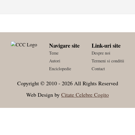
Navigare site
Link-uri site
Teme
Despre noi
Autori
Termeni si conditii
Enciclopedie
Contact
Copyright © 2010 - 2026 All Rights Reserved
Web Design by
Citate Celebre Cogito