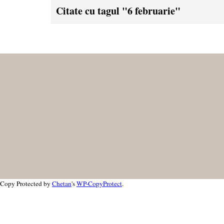
Citate cu tagul "6 februarie"
Copy Protected by
Chetan
's
WP-CopyProtect
.