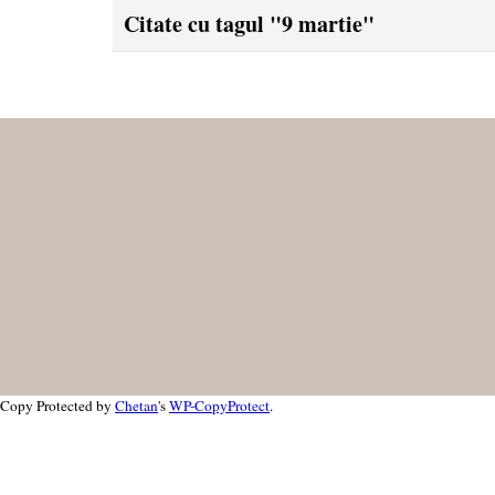
Citate cu tagul "9 martie"
Copy Protected by
Chetan
's
WP-CopyProtect
.