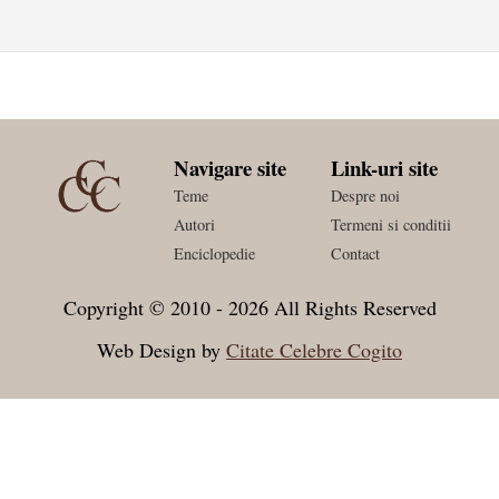
Navigare site
Link-uri site
Teme
Despre noi
Autori
Termeni si conditii
Enciclopedie
Contact
Copyright © 2010 - 2026 All Rights Reserved
Web Design by
Citate Celebre Cogito