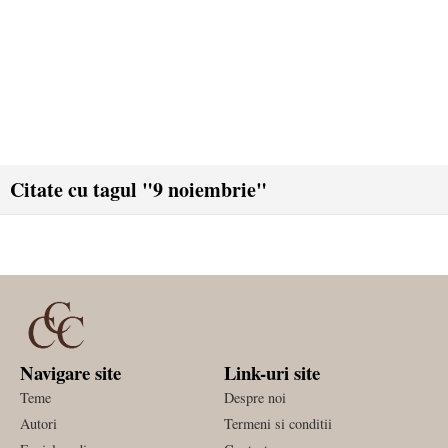
Citate cu tagul "9 noiembrie"
Navigare site
Link-uri site
Teme
Despre noi
Autori
Termeni si conditii