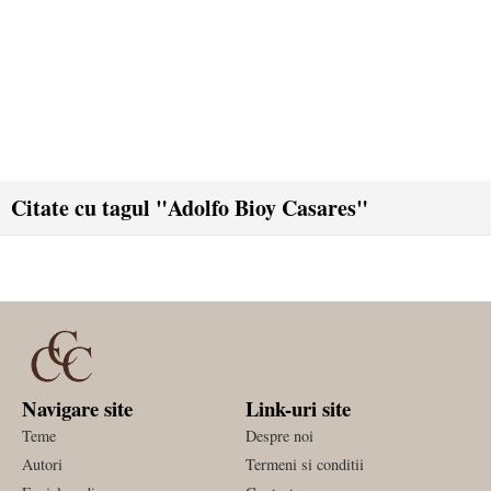
Citate cu tagul "Adolfo Bioy Casares"
Navigare site
Link-uri site
Teme
Despre noi
Autori
Termeni si conditii