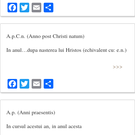
Facebook
Twitter
Email
Share
A.p.C.n. (Anno post Christi natum)
In anul…dupa nasterea lui Hristos (echiva­lent cu: e.n.)
>>>
Facebook
Twitter
Email
Share
A.p. (Anni praesentis)
In cursul acestui an, in anul acesta