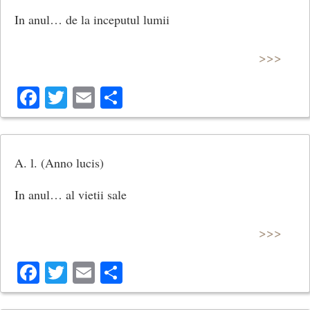
In anul… de la inceputul lumii
>>>
Facebook
Twitter
Email
Share
A. l. (Anno lucis)
In anul… al vietii sale
>>>
Facebook
Twitter
Email
Share