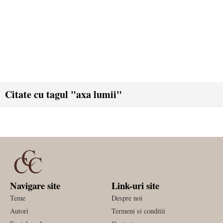
Citate cu tagul "axa lumii"
Navigare site
Link-uri site
Teme
Despre noi
Autori
Termeni si conditii