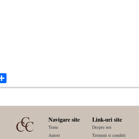
ok
ter
mail
Share
Navigare site
Link-uri site
Teme
Despre noi
Autori
Termeni si conditii