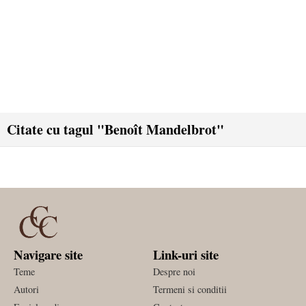
Citate cu tagul "Benoît Mandelbrot"
Navigare site
Link-uri site
Teme
Despre noi
Autori
Termeni si conditii