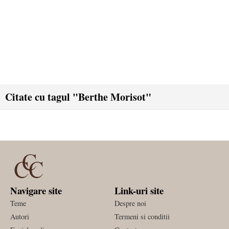
Citate cu tagul "Berthe Morisot"
Navigare site
Link-uri site
Teme
Despre noi
Autori
Termeni si conditii