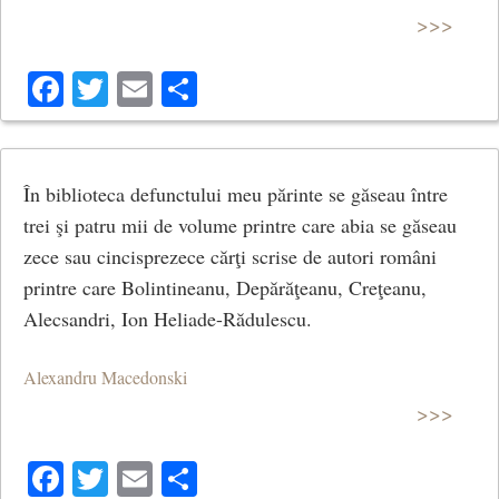
>>>
Facebook
Twitter
Email
Share
În biblioteca defunctului meu părinte se găseau între
trei şi patru mii de volume printre care abia se găseau
zece sau cincisprezece cărţi scrise de autori români
printre care Bolintineanu, Depărăţeanu, Creţeanu,
Alecsandri, Ion Heliade-Rădulescu.
Alexandru Macedonski
>>>
Facebook
Twitter
Email
Share