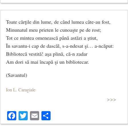
Toate cărţile din lume, de când lumea câte-au fost,
Minunatul meu prieten le cunoaşte pe de rost;
Tot ce mintea omenească până astăzi a ştiut,
În savantu-i cap de dascăl, s-a-ndesat şi… a-ncăput:
Bibliotecă vestită! aşa plină, că-n zadar
Am dori să mai încapă şi un bibliotecar.
(Savantul)
Ion L. Caragiale
>>>
Facebook
Twitter
Email
Share