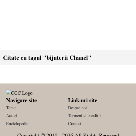
Citate cu tagul "bijuterii Chanel"
Navigare site
Link-uri site
Teme
Despre noi
Autori
Termeni si conditii
Enciclopedie
Contact
Copyright © 2010 - 2026 All Rights Reserved