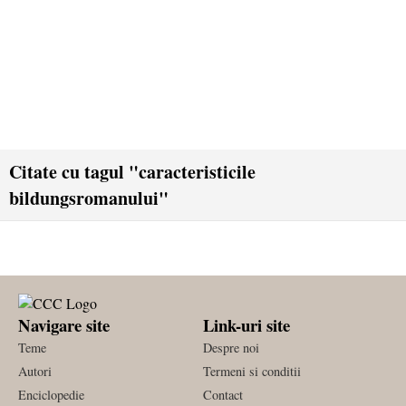
Citate cu tagul "caracteristicile
bildungsromanului"
Navigare site
Link-uri site
Teme
Despre noi
Autori
Termeni si conditii
Enciclopedie
Contact