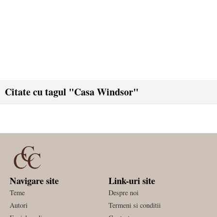
Citate cu tagul "Casa Windsor"
Navigare site
Link-uri site
Teme
Despre noi
Autori
Termeni si conditii