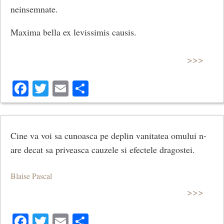
neinsemnate.
Maxima bella ex levissimis causis.
>>>
Facebook
Twitter
Email
Share
Cine va voi sa cunoasca pe deplin vanitatea omului n-
are decat sa priveasca cauzele si efectele dragostei.
Blaise Pascal
>>>
Facebook
Twitter
Email
Share