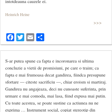
intotdeauna cauzele ei.
Heinrich Heine
>>>
Facebook
Twitter
Email
Share
S-ar putea spune ca fapta e incoronarea si ultima
concluzie a vietii de promisiuni, pe care o traim; ca
fapta e mai frumoasa decat gandirea, fiindca presupune
sfortare — citeste sacrificiu —, chiar eroism si martiraj.
Gan­direa nu angajeaza, deci nu cunoaste suferinta, prin
urmare e mai comoda, mai lasa, fiind expusa mai putin.
Cu toate acestea, se poate sustine ca actiunea nu ne
exprima … Instrument social, copiat stereotip din