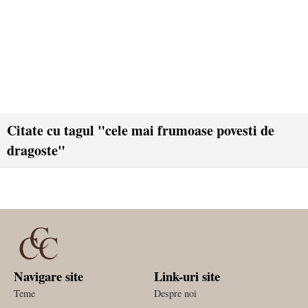
Citate cu tagul "cele mai frumoase povesti de
dragoste"
Navigare site
Link-uri site
Teme
Despre noi