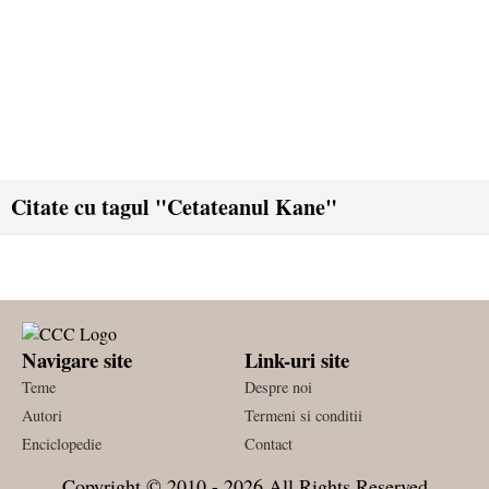
Citate cu tagul "Cetateanul Kane"
Navigare site
Link-uri site
Teme
Despre noi
Autori
Termeni si conditii
Enciclopedie
Contact
Copyright © 2010 - 2026 All Rights Reserved