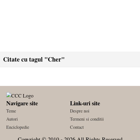
Citate cu tagul "Cher"
Navigare site
Link-uri site
Teme
Despre noi
Autori
Termeni si conditii
Enciclopedie
Contact
Copyright © 2010 - 2026 All Rights Reserved