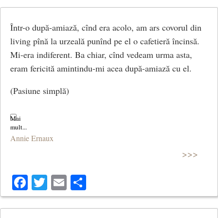
Într-o după-amiază, cînd era acolo, am ars covorul din
living pînă la urzeală punînd pe el o cafetieră încinsă.
Mi-era indiferent. Ba chiar, cînd vedeam urma asta,
eram fericită amintindu-mi acea după-amiază cu el.
(Pasiune simplă)
Annie Ernaux
>>>
Facebook
Twitter
Email
Share