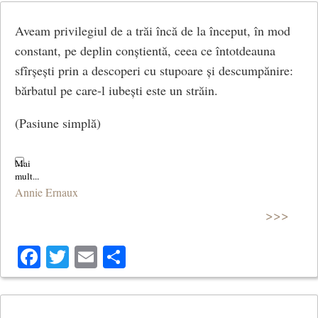
Aveam privilegiul de a trăi încă de la început, în mod
constant, pe deplin conștientă, ceea ce întotdeauna
sfîrșești prin a descoperi cu stupoare și descumpănire:
bărbatul pe care-l iubești este un străin.
(Pasiune simplă)
Annie Ernaux
>>>
Facebook
Twitter
Email
Share