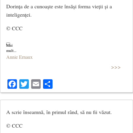
Dorința de a cunoaște este însăși forma vieții și a
inteligenței.
© CCC
Annie Ernaux
>>>
Facebook
Twitter
Email
Share
A scrie înseamnă, în primul rând, să nu fii văzut.
© CCC