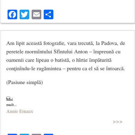
Facebook
Twitter
Email
Share
Am lipit această fotografie, vara trecută, la Padova, de
peretele mormîntului Sfîntului Anton – împreună cu
oamenii care lipeau o batistă, o hîrtie împăturită
conținîndu-le rugămintea – pentru ca el să se întoarcă.
(Pasiune simplă)
Annie Ernaux
>>>