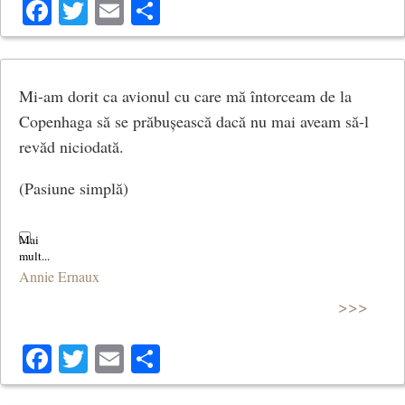
Facebook
Twitter
Email
Share
Mi-am dorit ca avionul cu care mă întorceam de la
Copenhaga să se prăbușească dacă nu mai aveam să-l
revăd niciodată.
(Pasiune simplă)
Annie Ernaux
>>>
Facebook
Twitter
Email
Share