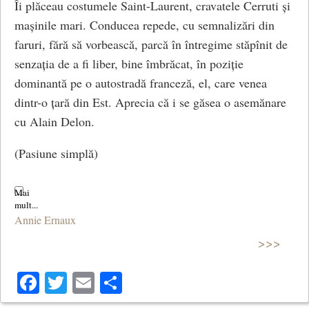
Îi plăceau costumele Saint-Laurent, cravatele Cerruti și
mașinile mari. Conducea repede, cu semnalizări din
faruri, fără să vorbească, parcă în întregime stăpînit de
senzația de a fi liber, bine îmbrăcat, în poziție
dominantă pe o autostradă franceză, el, care venea
dintr-o țară din Est. Aprecia că i se găsea o asemănare
cu Alain Delon.
(Pasiune simplă)
Annie Ernaux
>>>
Facebook
Twitter
Email
Share