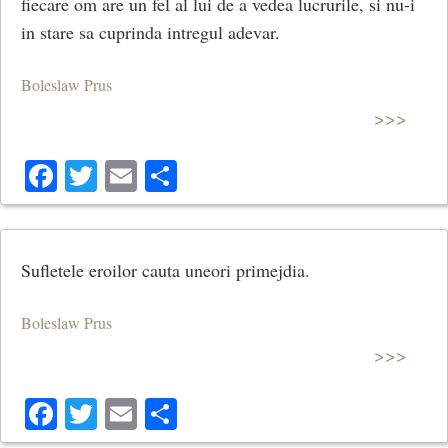
fiecare om are un fel al lui de a vedea lucrurile, si nu-i
in stare sa cuprinda intregul adevar.
Boleslaw Prus
>>>
Facebook
Twitter
Email
Share
Sufletele eroilor cauta uneori primejdia.
Boleslaw Prus
>>>
Facebook
Twitter
Email
Share