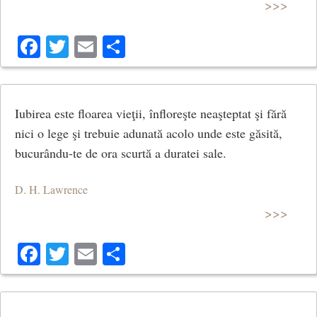
>>>
Facebook
Twitter
Email
Share
Iubirea este floarea vieţii, înfloreşte neaşteptat şi fără
nici o lege şi trebuie adunată acolo unde este găsită,
bucurându-te de ora scurtă a duratei sale.
D. H. Lawrence
>>>
Facebook
Twitter
Email
Share