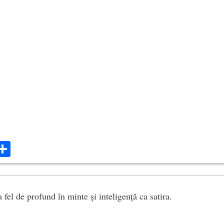
ok
ter
mail
Share
fel de profund în minte și inteligență ca satira.