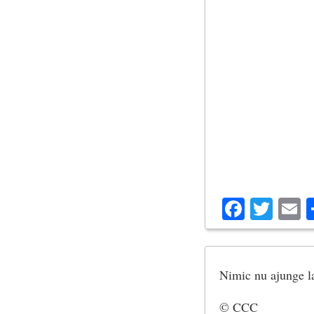
Facebo
Twit
E
Nimic nu ajunge la 
© CCC