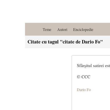
Teme
Autori
Enciclopedie
Citate cu tagul "citate de Dario Fo"
Sfârșitul satirei e
© CCC
Dario Fo