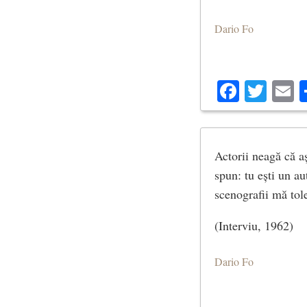
Dario Fo
Facebo
Twit
E
Actorii neagă că aș
spun: tu ești un au
scenografii mă tol
(Interviu, 1962)
Dario Fo