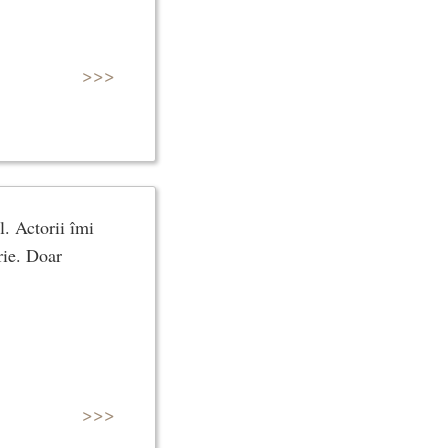
>>>
l. Actorii îmi
rie. Doar
>>>