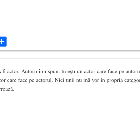
ok
ter
mail
Share
 fi actor. Autorii îmi spun: tu ești un actor care face pe autoru
tor care face pe actorul. Nici unii nu mă vor în propria catego
erează.