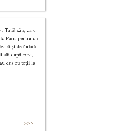
r. Tatăl său, care
 la Paris pentru un
leacă și de îndată
ii săi după care,
au dus cu toții la
>>>