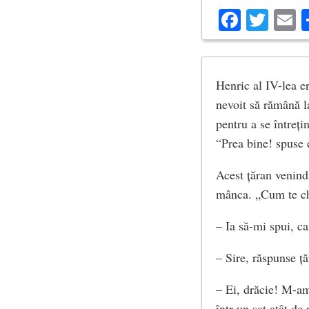
Facebo
Twit
E
Henric al IV-lea er
nevoit să rămână la
pentru a se întreți
“Prea bine! spuse 
Acest țăran venind,
mânca. „Cum te che
– Ia să-mi spui, ca
– Sire, răspunse ță
– Ei, drăcie! M-am
într-un sat atât de