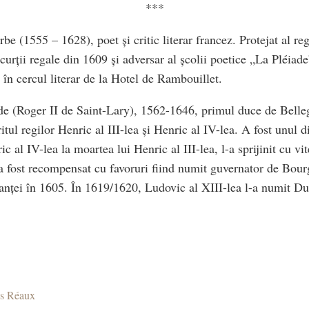
***
e (1555 – 1628), poet și critic literar francez. Protejat al re
l curții regale din 1609 și adversar al școlii poetice „La Pléiade
 în cercul literar de la Hotel de Rambouillet.
de (Roger II de Saint-Lary), 1562-1646, primul duce de Belle
itul regilor Henric al III-lea și Henric al IV-lea. A fost unul di
c al IV-lea la moartea lui Henric al III-lea, l-a sprijinit cu vit
i a fost recompensat cu favoruri fiind numit guvernator de Bou
anței în 1605. În 1619/1620, Ludovic al XIII-lea l-a numit D
es Réaux