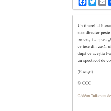
Facebo
Twit
E
Un tinerel al liter
este director pest
proces, i-a spus: „
ce iese din casă, u
după ce aceștia l-a
un spectacol de c
(Povești)
© CCC
Gédéon Tallemant d