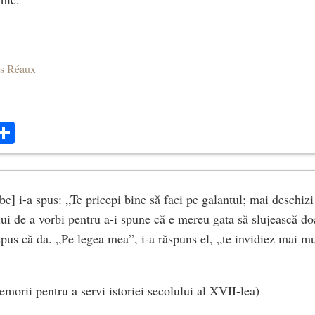
es Réaux
ok
ter
mail
Share
e] i-a spus: „Te pricepi bine să faci pe galantul; mai deschizi
l lui de a vorbi pentru a-i spune că e mereu gata să slujească
spus că da. „Pe legea mea”, i-a răspuns el, „te invidiez mai mu
emorii pentru a servi istoriei secolului al XVII-lea)