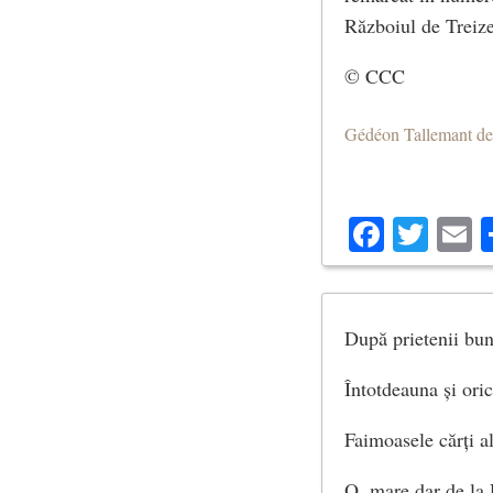
Războiul de Treize
© CCC
Gédéon Tallemant d
Facebo
Twit
E
După prietenii bun
Întotdeauna și oric
Faimoasele cărți al
O, mare dar de la 