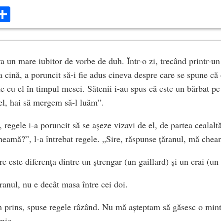
ok
ter
mail
Share
a un mare iubitor de vorbe de duh. Într-o zi, trecând printr-un 
 cină, a poruncit să-i fie adus cineva despre care se spune că e
ne cu el în timpul mesei. Sătenii i-au spus că este un bărbat p
el, hai să mergem să-l luăm”.
 regele i-a poruncit să se așeze vizavi de el, de partea cealal
amă?”, l-a întrebat regele. „Sire, răspunse țăranul, mă chea
re este diferența dintre un ștrengar (un gaillard) și un crai (un
ranul, nu e decât masa între cei doi.
 prins, spuse regele râzând. Nu mă așteptam să găsesc o mint
 mic.