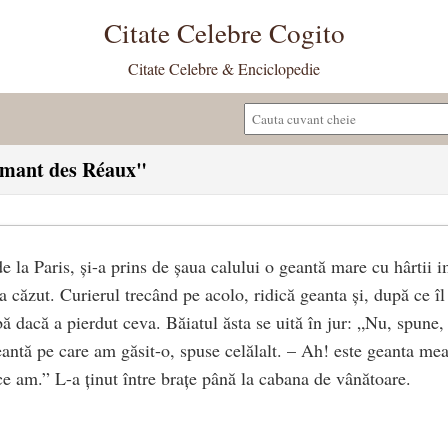
Citate Celebre Cogito
Citate Celebre & Enciclopedie
lemant des Réaux"
de la Paris, și-a prins de șaua calului o geantă mare cu hârtii
 a căzut. Curierul trecând pe acolo, ridică geanta și, după ce î
bă dacă a pierdut ceva. Băiatul ăsta se uită în jur: „Nu, spune
antă pe care am găsit-o, spuse celălalt. – Ah! este geanta me
ce am.” L-a ținut între brațe până la cabana de vânătoare.