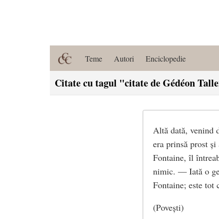
Teme
Autori
Enciclopedie
Citate cu tagul "citate de Gédéon Tal
Altă dată, venind 
era prinsă prost și
Fontaine, îl întrea
nimic. — Iată o ge
Fontaine; este tot 
(Povești)