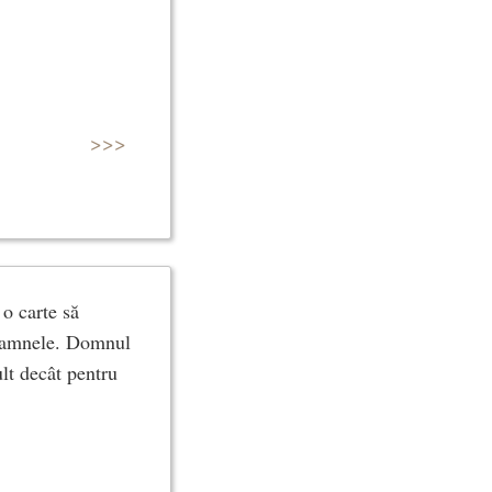
>>>
 o carte să
 doamnele. Domnul
lt decât pentru