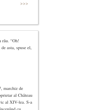
>>>
n rău. “Oh!
de asta, spuse el,
7, marchiz de
prietar al Château
ic al XIV-lea. S-a
 începând cu