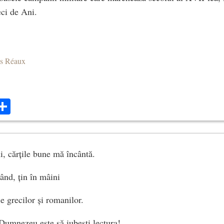
ci de Ani.
es Réaux
ok
ter
mail
Share
i, cărțile bune mă încântă.
ând, țin în mâini
e grecilor și romanilor.
Dumnezeu este să iubești lectura!