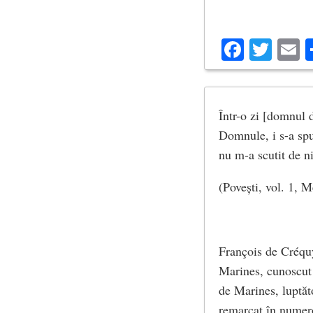
Facebo
Twit
E
Într-o zi [domnul 
Domnule, i s-a spu
nu m-a scutit de ni
(Povești, vol. 1, M
François de Créqu
Marines, cunoscut
de Marines, luptăt
remarcat în numer