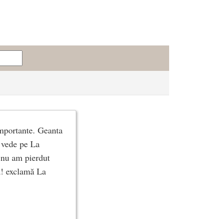
 importante. Geanta
l vede pe La
, nu am pierdut
a! exclamă La