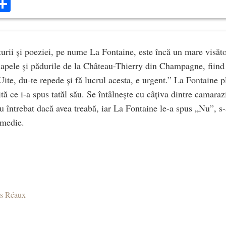
ok
ter
mail
Share
aturii și poeziei, pe nume La Fontaine, este încă un mare visăto
e apele și pădurile de la Château-Thierry din Champagne, fiind
Uite, du-te repede și fă lucrul acesta, e urgent.” La Fontaine p
ită ce i-a spus tatăl său. Se întâlnește cu câțiva dintre camaraz
u întrebat dacă avea treabă, iar La Fontaine le-a spus „Nu”, s-
omedie.
es Réaux