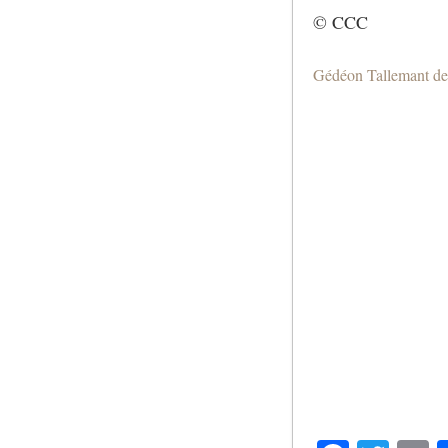
© CCC
Gédéon Tallemant d