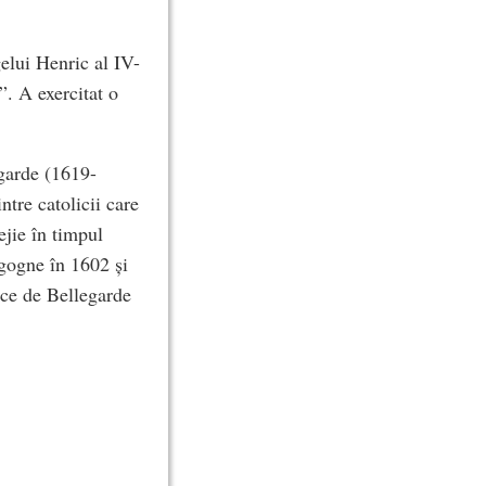
gelui Henric al IV-
”. A exercitat o
garde (1619-
ntre catolicii care
ejie în timpul
rgogne în 1602 și
uce de Bellegarde