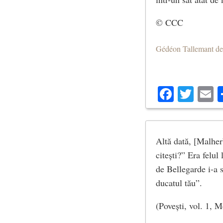
© CCC
Gédéon Tallemant d
Facebo
Twit
E
Altă dată, [Malherb
citești?” Era felu
de Bellegarde i-a 
ducatul tău”.
(Povești, vol. 1, M