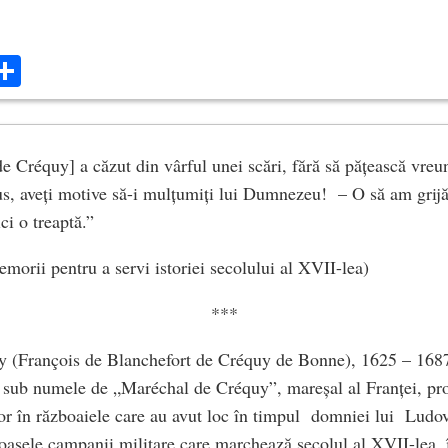
ok
ter
mail
Share
de Créquy] a căzut din vârful unei scări, fără să pățească vreu
s, aveți motive să-i mulțumiți lui Dumnezeu! – O să am grijă 
ci o treaptă.”
emorii pentru a servi istoriei secolului al XVII-lea)
***
y (François de Blanchefort de Créquy de Bonne), 1625 – 168
 sub numele de „Maréchal de Créquy”, mareșal al Franței, pro
or în războaiele care au avut loc în timpul domniei lui Ludov
oasele campanii militare care marchează secolul al XVII-lea,