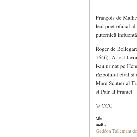
François de Malherb
lea, poet oficial a
puternică influență
Roger de Bellegar
1646). A fost favor
l-au urmat pe Henri
războiului civil ș
Mare Scutier al Fr
și Pair al Franței.
© CCC
Gédéon Tallemant d