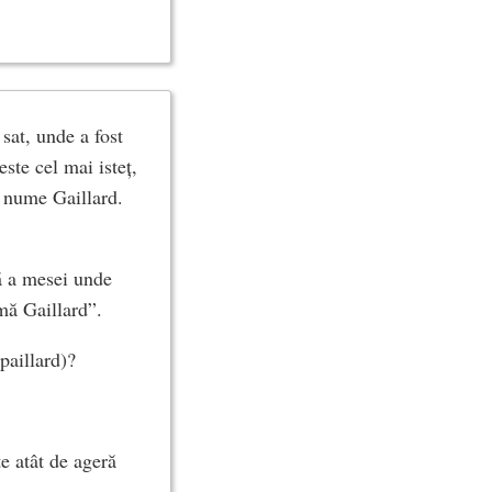
sat, unde a fost
ste cel mai isteț,
e nume Gaillard.
tă a mesei unde
mă Gaillard”.
 paillard)?
e atât de ageră