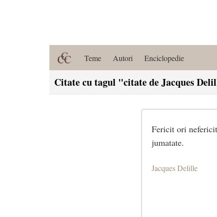
Teme
Autori
Enciclopedie
Citate cu tagul "citate de Jacques Delil
Fericit ori neferic
jumatate.
Jacques Delille