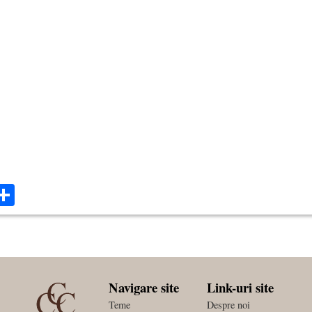
ok
ter
mail
Share
Navigare site
Link-uri site
Teme
Despre noi