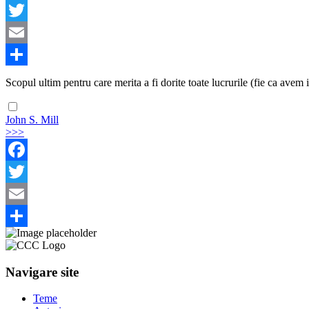
Facebook
Twitter
Email
Share
Scopul ultim pentru care merita a fi dorite toate lucrurile (fie ca avem i
John S. Mill
>>>
Facebook
Twitter
Email
Share
Navigare site
Teme