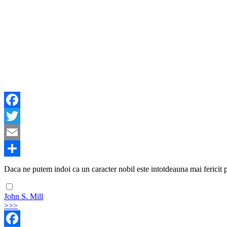
Facebook
Twitter
Email
Share
Daca ne putem indoi ca un caracter nobil este intotdeauna mai fericit pri
John S. Mill
>>>