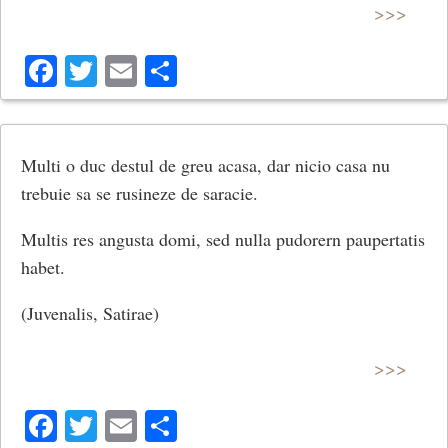
>>>
Facebook
Twitter
Email
Share
Multi o duc destul de greu acasa, dar nicio casa nu
trebuie sa se rusineze de saracie.
Multis res angusta domi, sed nulla pudorern paupertatis
habet.
(Juvenalis, Satirae)
>>>
Facebook
Twitter
Email
Share