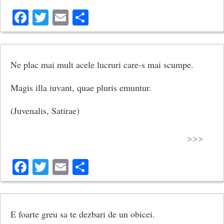
Facebook
Twitter
Email
Share
Ne plac mai mult acele lucruri care-s mai scumpe.
Magis illa iuvant, quae pluris emuntur.
(Juvenalis, Satirae)
>>>
Facebook
Twitter
Email
Share
E foarte greu sa te dezbari de un obicei.