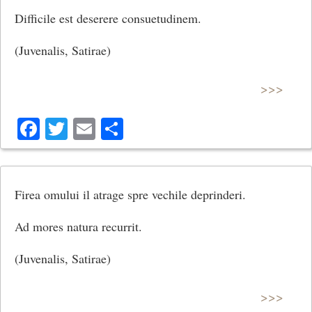
Difficile est deserere consuetudinem.
(Juvenalis, Satirae)
>>>
Facebook
Twitter
Email
Share
Firea omului il atrage spre vechile deprinderi.
Ad mores natura recurrit.
(Juvenalis, Satirae)
>>>