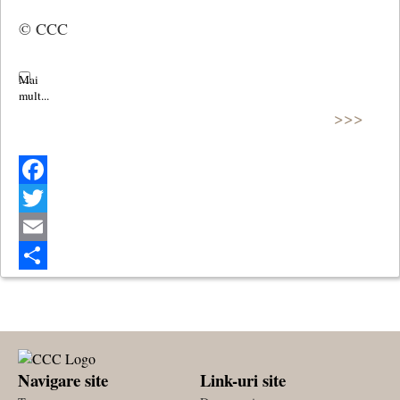
© CCC
>>>
Facebook
Twitter
Email
Share
Navigare site
Link-uri site