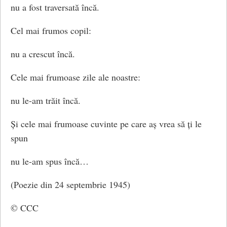
nu a fost traversată încă.
Şi în gradină mult caprifoi cu florile-n lumină.
Cel mai frumos copil:
De atunci uriaşul e singur pe lume,
nu a crescut încă.
Singur de tot,
Cele mai frumoase zile ale noastre:
Dar a înțeles
nu le-am trăit încă.
Că dragostea lui de uriaş,
Și cele mai frumoase cuvinte pe care aș vrea să ți le
Menită să înalţe un întreg oraş,
spun
Nu ar fi putut încăpea
nu le-am spus încă…
Într-o căsuţă foarte mică
(Poezie din 24 septembrie 1945)
Cu o gradină sub fereastră,
© CCC
Şi în gradină mult caprifoi cu florile-n lumină.