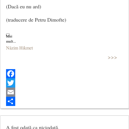
(Dacă eu nu ard)
(traducere de Petru Dimofte)
Nâzim Hikmet
>>>
Facebook
Twitter
Email
Share
A fost odată ca niciodată,