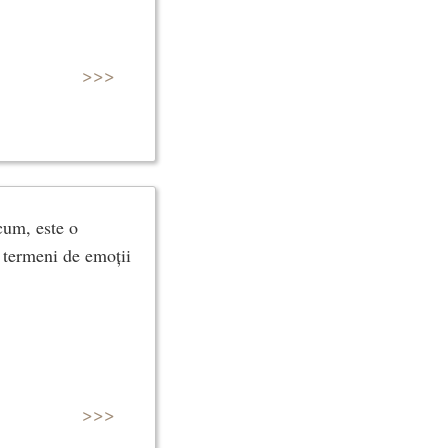
>>>
icum, este o
n termeni de emoții
>>>