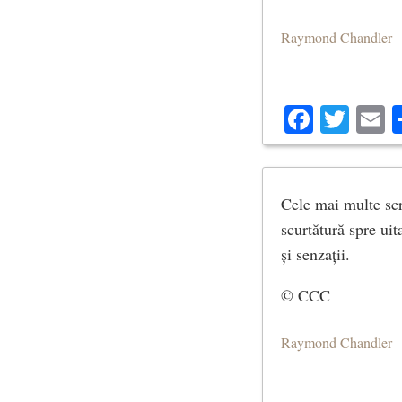
Raymond Chandler
Facebo
Twit
E
Cele mai multe scri
scurtătură spre ui
și senzații.
© CCC
Raymond Chandler