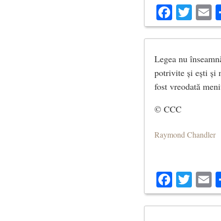
Facebo
Twit
E
Legea nu înseamnă
potrivite și ești 
fost vreodată menit
© CCC
Raymond Chandler
Facebo
Twit
E