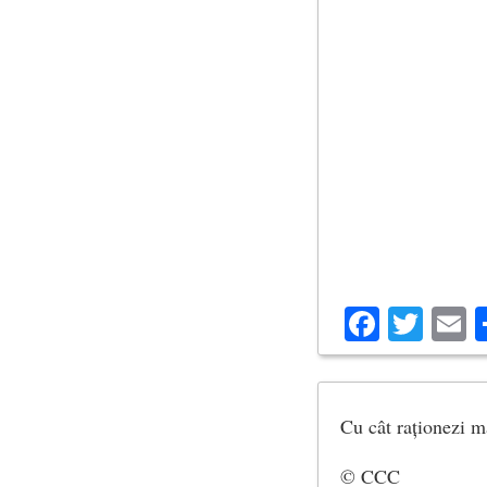
Facebo
Twit
E
Cu cât raționezi m
© CCC