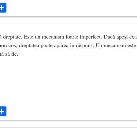
ok
ter
mail
Share
 dreptate. Este un mecanism foarte imperfect. Dacă apeși exa
și norocos, dreptatea poate apărea în răspuns. Un mecanism este 
ă să fie.
ok
ter
mail
Share