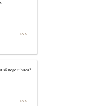
e.
>>>
it să nege iubirea?
>>>