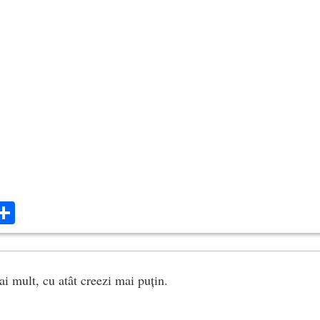
ok
ter
mail
Share
ai mult, cu atât creezi mai puțin.