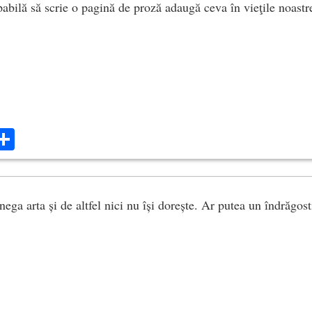
abilă să scrie o pagină de proză adaugă ceva în vieţile noastr
ok
ter
mail
Share
nega arta și de altfel nici nu își dorește. Ar putea un îndrăgost