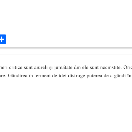
ok
ter
mail
Share
eri critice sunt aiureli și jumătate din ele sunt necinstite. Or
tare. Gândirea în termeni de idei distruge puterea de a gândi î