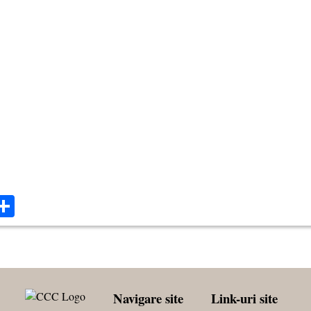
ok
ter
mail
Share
Navigare site
Link-uri site