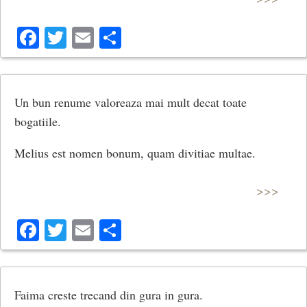
Facebook
Twitter
Email
Share
Un bun renume valoreaza mai mult decat toate
bogatiile.
Melius est nomen bonum, quam divitiae multae.
>>>
Facebook
Twitter
Email
Share
Faima creste trecand din gura in gura.