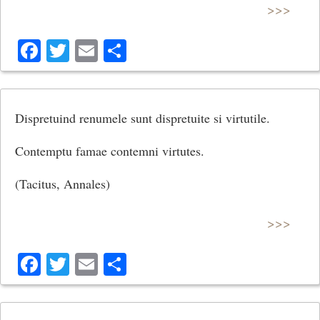
>>>
Facebook
Twitter
Email
Share
Dispretuind renumele sunt dispretuite si virtutile.
Contemptu famae contemni virtutes.
(Tacitus, Annales)
>>>
Facebook
Twitter
Email
Share