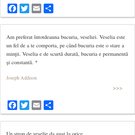
Facebook
Twitter
Email
Share
Am preferat întotdeauna bucuria, veseliei. Veselia este
un fel de a te comporta, pe când bucuria este o stare a
minţii. Veselia e de scurtă durată, bucuria e permanentă
şi constantă. *
Joseph Addison
>>>
Facebook
Twitter
Email
Share
Un strop de veselie da gust la orice.