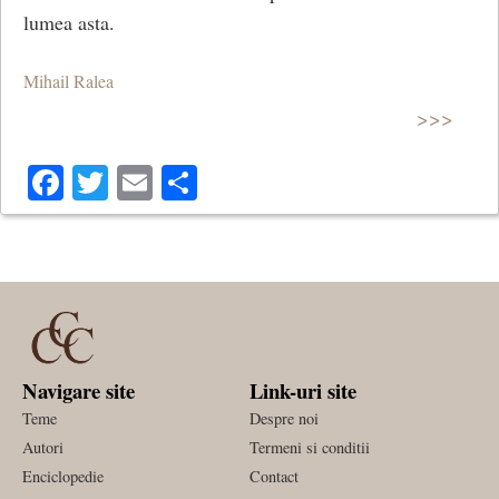
lumea asta.
Mihail Ralea
>>>
Facebook
Twitter
Email
Share
Navigare site
Link-uri site
Teme
Despre noi
Autori
Termeni si conditii
Enciclopedie
Contact