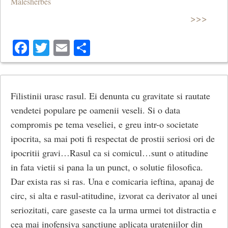
Malesherbes
>>>
Facebook
Twitter
Email
Share
Filistinii urasc rasul. Ei denunta cu gravitate si rautate
vendetei populare pe oamenii veseli. Si o data
compromis pe tema veseliei, e greu intr-o societate
ipocrita, sa mai poti fi respectat de prostii seriosi ori de
ipocritii gravi…Rasul ca si comicul…sunt o atitudine
in fata vietii si pana la un punct, o solutie filosofica.
Dar exista ras si ras. Una e comicaria ieftina, apanaj de
circ, si alta e rasul-atitudine, izvorat ca derivator al unei
seriozitati, care gaseste ca la urma urmei tot distractia e
cea mai inofensiva sanctiune aplicata urateniilor din