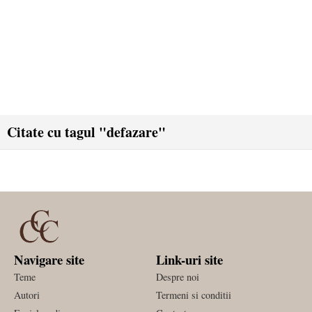
Citate cu tagul "defazare"
Navigare site
Link-uri site
Teme
Despre noi
Autori
Termeni si conditii