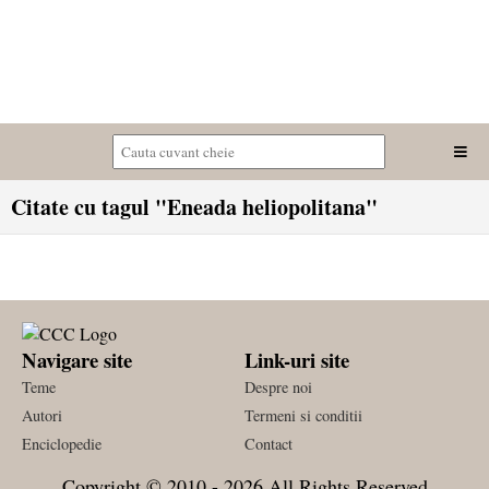
Citate cu tagul "Eneada heliopolitana"
Navigare site
Link-uri site
Teme
Despre noi
Autori
Termeni si conditii
Enciclopedie
Contact
Copyright © 2010 - 2026 All Rights Reserved