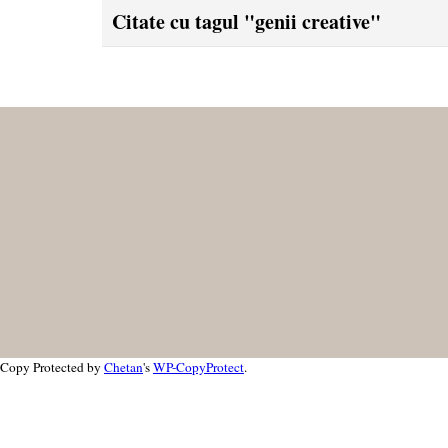
Citate cu tagul "genii creative"
Copy Protected by
Chetan
's
WP-CopyProtect
.