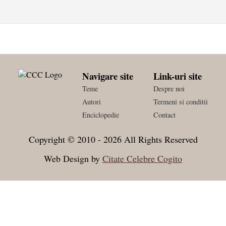
Navigare site
Link-uri site
Teme
Despre noi
Autori
Termeni si conditii
Enciclopedie
Contact
Copyright © 2010 - 2026 All Rights Reserved
Web Design by
Citate Celebre Cogito