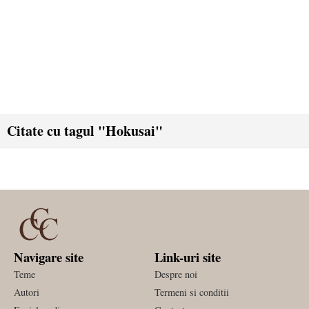
Citate cu tagul "Hokusai"
Navigare site
Link-uri site
Teme
Despre noi
Autori
Termeni si conditii