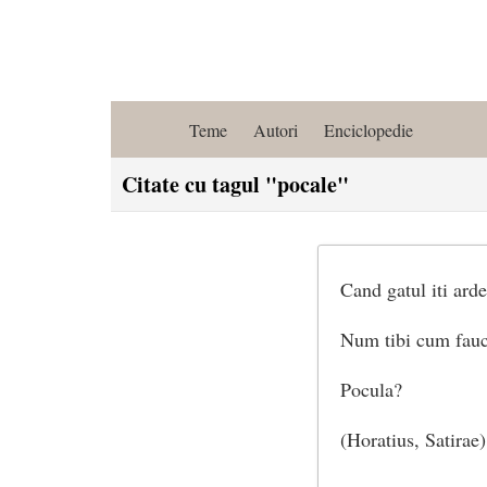
Teme
Autori
Enciclopedie
Citate cu tagul "pocale"
Cand gatul iti arde
Num tibi cum fauce
Pocula?
(Horatius, Satirae)