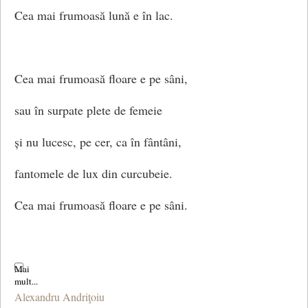
Cea mai frumoasă lună e în lac.
Cea mai frumoasă floare e pe sâni,
sau în surpate plete de femeie
și nu lucesc, pe cer, ca în fântâni,
fantomele de lux din curcubeie.
Cea mai frumoasă floare e pe sâni.
E aurul mai cald în inelar
Alexandru Andriţoiu
și șoldul mai cu linii sub mătasă,