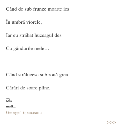
Când de sub frunze moarte ies
În umbră viorele,
Iar eu străbat huceagul des
Cu gândurile mele…
Când strălucesc sub rouă grea
Cărări de soare pline,
Frumoasă ești, pădurea mea.
George Toparceanu
Și singură ca mine…
>>>
(Cântec)