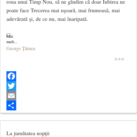
roua unui Timp Nou, să ne gîndim că doar Iubirea ne
poate face Trecerea mai uşoară, mai frumoasă, mai
Ce mai pot să-ţi dărui,
adevărată şi, de ce nu, mai înaripată.
Ce mai poţi să-mi iei?
(Cântec de dragoste)
George Țărnea
>>>
Facebook
Twitter
Email
Share
La jumătatea nopţii