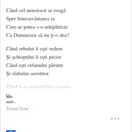
Când cel nenorocit se roagă
Spre binecuvântarea ta
Cine-ar putea s-o-ndepărteze
Ca Dumnezeu să nu ţi-o dea?
Când orbului îi eşti vedere
Şi şchiopului îi eşti picior
Când eşti orfanului părinte
Şi slabului ocrotitor.
Când ţi-e cuvântul tău ca roua
Când eşti ca ploaia aşteptat,
Nimic nu-i mai frumos ca urma
Traian Dorz
Ce-o lasă pasul tău curat.
>>>
Atunci lumina ta va creşte