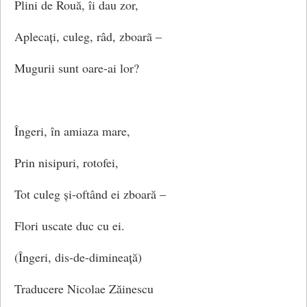
Plini de Rouă, îi dau zor,
Aplecați, culeg, râd, zboarã –
Mugurii sunt oare-ai lor?
Îngeri, în amiaza mare,
Prin nisipuri, rotofei,
Tot culeg și-oftând ei zboară –
Flori uscate duc cu ei.
(Îngeri, dis-de-dimineață)
Traducere Nicolae Zăinescu