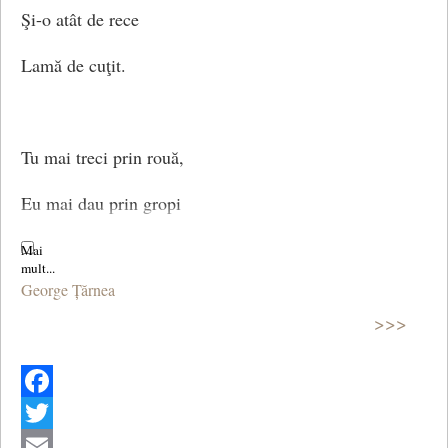
Şi-o atât de rece
Lamă de cuţit.
Tu mai treci prin rouă,
Eu mai dau prin gropi
Şi-s aceleaşi urme
George Țărnea
Sub aceiaşi plopi.
>>>
Dar e-atâta ură
Facebook
Dincolo de drum
Twitter