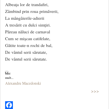
Albeața lor de trandafiri,
Zâmbind prin roua primăverii,
La mângâierile-adierii
A tresărit cu dulci simțiri.
Păreau năluci de carnaval
Cum se mișcau catifelate,
Gătite toate-n rochi de bal,
De vântul serii sărutate,
De vântul serii sărutate.
Scăldate-n razele de sus,
Muiate în argintul lunii,
Alexandru Macedonski
S-au dat în brațele minciunii,
Și rând pe rând în vânt s-au dus.
>>>
Iar vântul tainic le șoptea,
Luându-le pe fiecare,