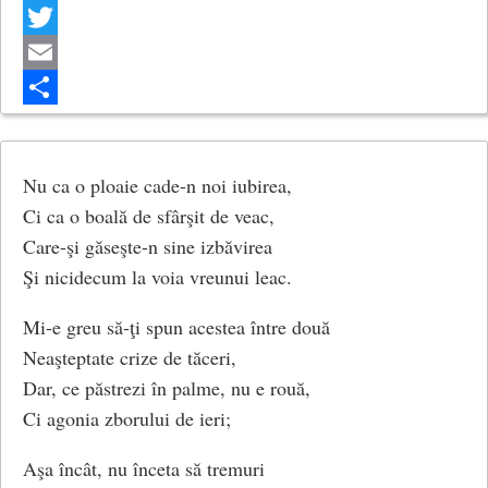
Ș-un valț nebun le învârtea,
Facebook
Un valț – din ce în ce mai tare,
Twitter
Un valț – din ce în ce mai tare.
Email
(Valțul rozelor)
Share
Nu ca o ploaie cade-n noi iubirea,
Ci ca o boală de sfârşit de veac,
Care-şi găseşte-n sine izbăvirea
Şi nicidecum la voia vreunui leac.
Mi-e greu să-ţi spun acestea între două
Neaşteptate crize de tăceri,
Dar, ce păstrezi în palme, nu e rouă,
Ci agonia zborului de ieri;
Aşa încât, nu înceta să tremuri