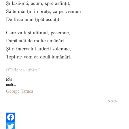
Şi lasă-mă, acum, spre asfinţit,
Să te mai ţin în braţe, ca pe vremuri,
De frica unui ţipăt ascuţit
Care va fi şi ultimul, pesemne,
După atât de multe amânări
Şi-n intervalul arderii solemne,
Topi-ne-vom ca două lumânări.
(Căderea iubirii)
George Țărnea
>>>
Facebook