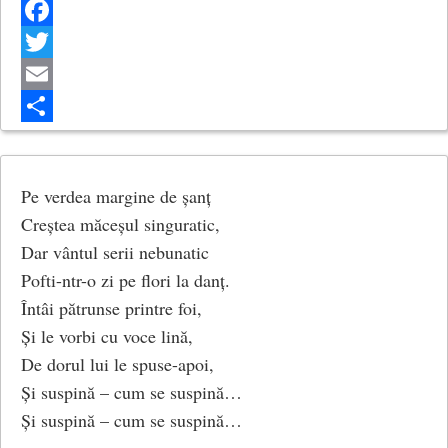
Ca soarele spre-al zilei miez,
Atunci pe-ai tăi crescând şi-n număr
Facebook
Şi-n vrednicie ai să-i vezi.
Twitter
Atunci urcuşul vieţii tale
Email
Va fi ca drumul cel uşor
Share
Încununat cu bucurie
Spre-un drept şi singur viitor.
Pe verdea margine de șanț
Creștea măceșul singuratic,
Atunci prin tine-mbogăţire
Dar vântul serii nebunatic
Mulţimi în veac te vor cinsti
Pofti-ntr-o zi pe flori la danț.
Şi cine-ar şti în veşnicie
Întâi pătrunse printre foi,
Pe cât întins vei străluci!
Și le vorbi cu voce lină,
De dorul lui le spuse-apoi,
Și suspină – cum se suspină…
Și suspină – cum se suspină…