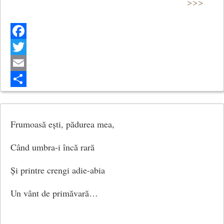
Cea mai frumoasă lună e în lac.
>>>
(1958)
(Arta Poetică)
Facebook
Twitter
Email
Share
Frumoasă ești, pădurea mea,
Când umbra-i încă rară
Și printre crengi adie-abia
Un vânt de primăvară…