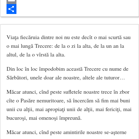
Email
Cât s-ajungă toate
Share
Pulbere şi scrum.
Viaţa fiecăruia dintre noi nu este decît o mai scurtă sau
o mai lungă Trecere: de la o zi la alta, de la un an la
Eu mai vin pe-acasă,
altul, de la o vîrstă la alta.
Tu mai plângi un an
Din loc în loc împodobim această Trecere cu nume de
Sărbători, unele doar ale noastre, altele ale tuturor…
Şi-s atâtea vorbe
Măcar atunci, cînd peste sufletele noastre trece în zbor
Aruncate-n van.
cîte o Pasăre nemuritoare, să încercăm să fim mai buni
unii cu alţii, mai apropiaţi unii de alţii, mai fericiţi, mai
bucuroşi, mai omenoşi împreună.
Sunt atâtea lanţuri
Măcar atunci, cînd peste amintirile noastre se-aşterne
Sunt atâtea chei –