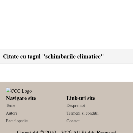
Citate cu tagul "schimbarile climatice"
Navigare site
Link-uri site
Teme
Despre noi
Autori
Termeni si conditii
Enciclopedie
Contact
Copyright © 2010 - 2026 All Rights Reserved