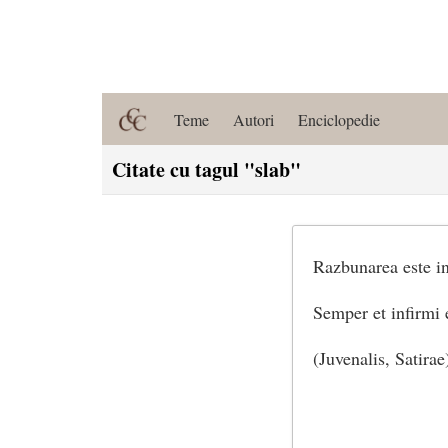
Teme
Autori
Enciclopedie
Citate cu tagul "slab"
Razbunarea este in
Semper et infirmi 
(Juvenalis, Satirae