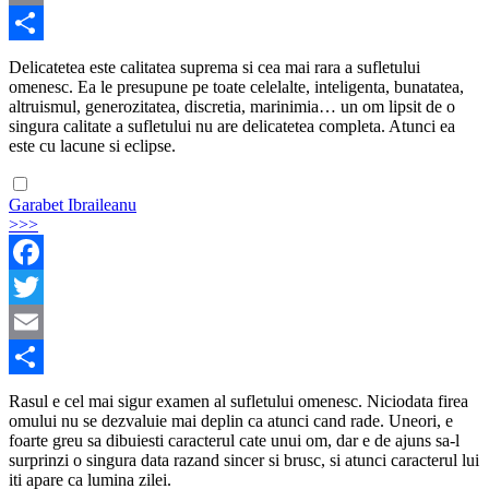
Email
Share
Delicatetea este calitatea suprema si cea mai rara a sufletului
omenesc. Ea le presupune pe toate celelalte, inteligenta, bunatatea,
altruismul, generozitatea, discretia, marinimia… un om lipsit de o
singura calitate a sufletului nu are delicatetea completa. Atunci ea
este cu lacune si eclipse.
Garabet Ibraileanu
>>>
Facebook
Twitter
Email
Share
Rasul e cel mai sigur examen al sufletului omenesc. Niciodata firea
omului nu se dezvaluie mai deplin ca atunci cand rade. Uneori, e
foarte greu sa dibuiesti caracterul cate unui om, dar e de ajuns sa-l
surprinzi o singura data razand sincer si brusc, si atunci caracterul lui
iti apare ca lumina zilei.