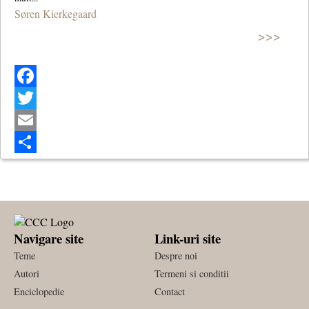
Søren Kierkegaard
>>>
Facebook
Twitter
Email
Share
Navigare site
Link-uri site
Teme
Despre noi
Autori
Termeni si conditii
Enciclopedie
Contact