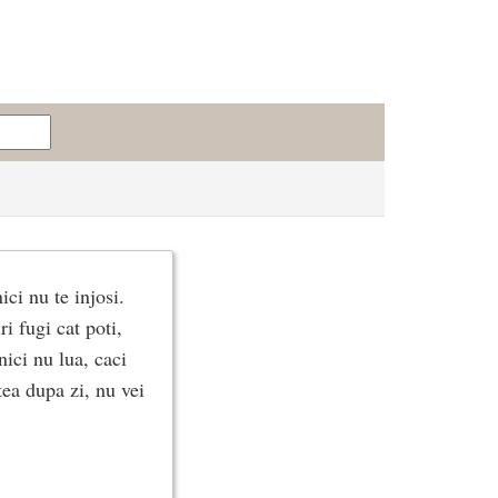
ici nu te injosi.
ri fugi cat poti,
ici nu lua, caci
tea dupa zi, nu vei