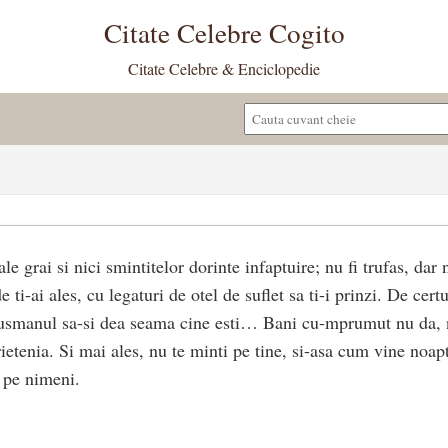
Citate Celebre Cogito
Citate Celebre & Enciclopedie
e grai si nici smintitelor dorinte infaptuire; nu fi trufas, dar n
e ti-ai ales, cu legaturi de otel de suflet sa ti-i prinzi. De certu
dusmanul sa-si dea seama cine esti… Bani cu-mprumut nu da, n
prietenia. Si mai ales, nu te minti pe tine, si-asa cum vine noap
i pe nimeni.