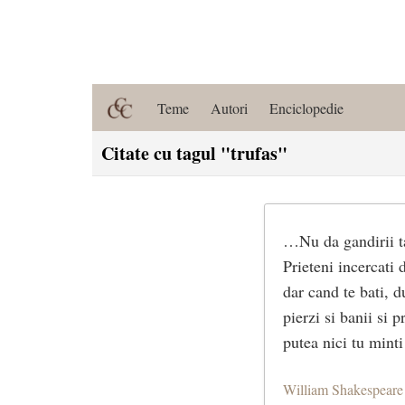
Teme
Autori
Enciclopedie
Citate cu tagul "trufas"
…Nu da gandirii tal
Prieteni incercati d
dar cand te bati, 
pierzi si banii si 
putea nici tu mint
William Shakespeare