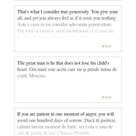
That's what I consider true generosity. You give your
all, and yet you always feel as if it costs you nothing.
Asta e ceea ce eu consider adevarata generozitate.
Dai totul si totusi te simti intotdeauna ca si cum nu
te-ar costa nimic. Simone de Beauvoir
>>>
The great man is he that does not lose his child's
heart. Om mare este acela care nu-şi pierde inima de
copil. Mencius
>>>
If you are patient in one moment of anger, you will
avoid one hundred days of sorrow. Dacă iti pastrezi
calmul într-un moment de furie, vei evita o suta de
zile de pareri de rau. Chinese Proverb