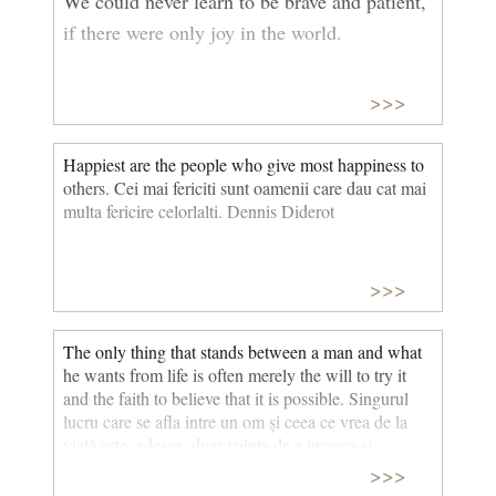
We could never learn to be brave and patient,
if there were only joy in the world.
Niciodata nu am putea invata sa fim curajosi
>>>
şi rabdatori, daca ar fi numai bucurie pe
lume.
Happiest are the people who give most happiness to
others. Cei mai fericiti sunt oamenii care dau cat mai
Helen Keller
multa fericire celorlalti. Dennis Diderot
>>>
The only thing that stands between a man and what
he wants from life is often merely the will to try it
and the faith to believe that it is possible. Singurul
lucru care se afla intre un om şi ceea ce vrea de la
viaţă este, adesea, doar voinţa de a incerca şi
increderea deplina că este posibil. Richard M. DeVos
>>>