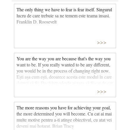
The only thing we have to fear is fear itself. Singurul
lucru de care trebuie sa ne temem este teama insasi.
Franklin D. Roosevelt
>>>
You are the way you are because that's the way you
want to be. If you really wanted to be any different,
you would be in the process of changing right now.
Eşti aşa cum eşti, deoarece acesta este modul în care
doresti să fii. Dacă într-adevăr ai vrea să fii cat de cat
diferit, te-ai schimba chiar acum. Fred Smith
>>>
The more reasons you have for achieving your goal,
the more determined you will become. Cu cat ai mai
multe motive pentru a-ti atinge obiectivul, cu atat vei
deveni mai hotarat. Brian Tracy