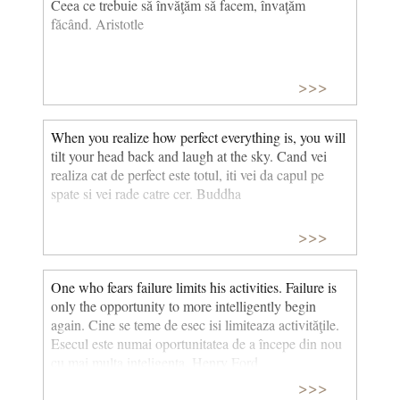
Ceea ce trebuie să învăţăm să facem, învaţăm
făcând. Aristotle
>>>
When you realize how perfect everything is, you will
tilt your head back and laugh at the sky. Cand vei
realiza cat de perfect este totul, iti vei da capul pe
spate si vei rade catre cer. Buddha
>>>
One who fears failure limits his activities. Failure is
only the opportunity to more intelligently begin
again. Cine se teme de esec isi limiteaza activităţile.
Esecul este numai oportunitatea de a începe din nou
cu mai multa inteligenta. Henry Ford
>>>