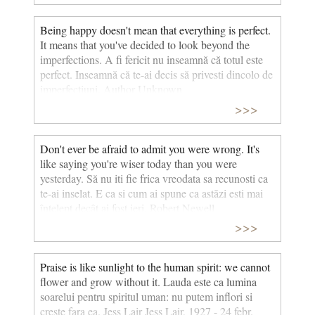
Being happy doesn't mean that everything is perfect.
It means that you've decided to look beyond the
imperfections. A fi fericit nu inseamnă că totul este
perfect. Inseamnă că te-ai decis să privesti dincolo de
imperfecţiuni. Author Unknown
>>>
Don't ever be afraid to admit you were wrong. It's
like saying you're wiser today than you were
yesterday. Să nu iti fie frica vreodata sa recunosti ca
te-ai inselat. E ca si cum ai spune ca astăzi esti mai
înţelept decât ai fost ieri. Robert Newell
>>>
Praise is like sunlight to the human spirit: we cannot
flower and grow without it. Lauda este ca lumina
soarelui pentru spiritul uman: nu putem inflori si
creste fara ea. Jess Lair Jess Lair, 1927 - 24 febr.