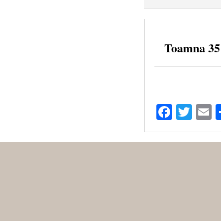
Toamna 35
Facebo
Twit
E