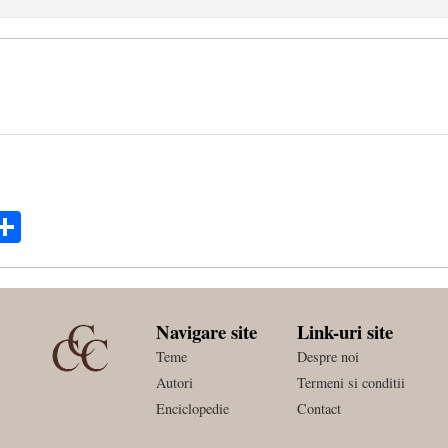
ok
ter
mail
Share
Navigare site
Link-uri site
Teme
Despre noi
Autori
Termeni si conditii
Enciclopedie
Contact