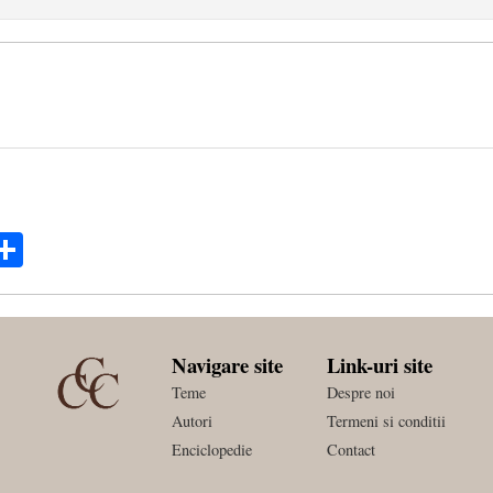
ok
ter
mail
Share
Navigare site
Link-uri site
Teme
Despre noi
Autori
Termeni si conditii
Enciclopedie
Contact