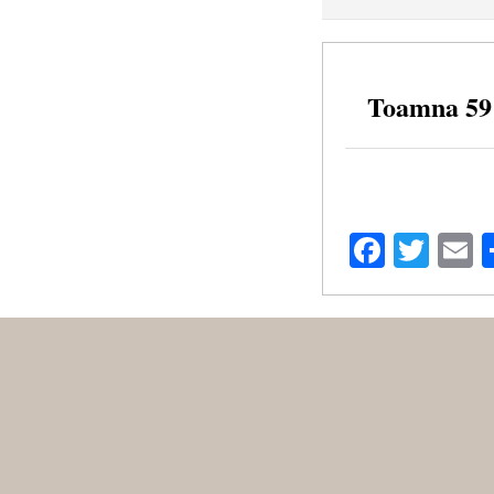
Toamna 59
Facebo
Twit
E